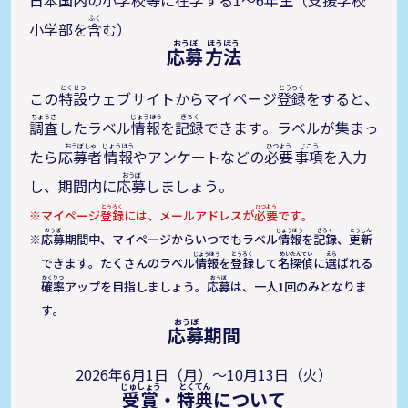
日本国内の小学校等に
在学
する1～6年生（
支援
学校
小学部を
含
む）
応募
方法
この
特設
ウェブサイトからマイページ
登録
をすると、
調査
したラベル
情報
を
記録
できます。ラベルが集まっ
たら
応募者
情報
やアンケートなどの
必要
事項
を入力
し、期間内に
応募
しましょう。
マイページ
登録
には、メールアドレスが
必要
です。
応募
期間中、マイページからいつでもラベル
情報
を
記録
、
更新
できます。たくさんのラベル
情報
を
登録
して
名探偵
に
選
ばれる
確率
アップを目指しましょう。
応募
は、一人1回のみとなりま
す。
応募
期間
2026年6月1日（月）〜10月13日（火）
受賞
・
特典
について