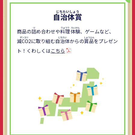
自治体賞
商品の
詰
め合わせや
料理
体験
、ゲームなど、
減CO2
に取り組む
自治体
からの
賞品
をプレゼン
ト！くわしくは
こちら