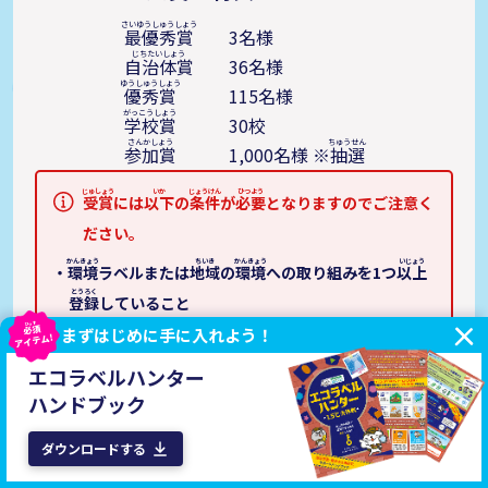
最優秀賞
3名様
自治体賞
36名様
優秀賞
115名様
学校賞
30校
参加賞
1,000名様 ※
抽選
受賞
には
以下
の
条件
が
必要
となりますのでご注意く
ださい。
環境
ラベルまたは
地域
の
環境
への取り組みを1つ
以上
登録
していること
必須
探偵
向けアンケート・
保護者
向けアンケートに全問回
まずはじめに手に入れよう！
アイテム!
答し、
調査
レポートを書いていること
エコラベルハンター
ハンドブック
お問い合わせ先
ダウンロードする
みんなで
減CO2
プロジェクト
事務局