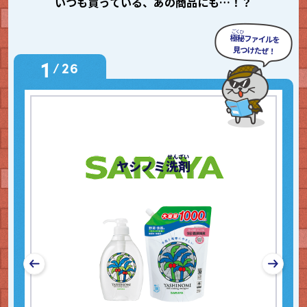
いつも買っている、あの商品にも…！？
1
/
26
ぎ
ヤシノミ
洗剤