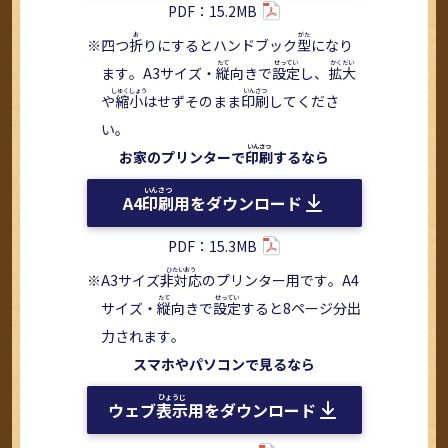
PDF：15.2MB
四つ
折
りにするとハンドブック
型
になり
ます。A3サイズ・
縦
向きで
設定
し、
拡大
や
縮小
はせずそのまま
印刷
してくださ
い。
お家のプリンターで
印刷
するなら
A4
印刷
用をダウンロード
PDF：15.3MB
A3サイズ
非対応
のプリンター用です。A4
サイズ・
縦
向きで
設定
すると8ページ分出
力されます。
スマホやパソコンで見るなら
ウェブ
表示
用をダウンロード