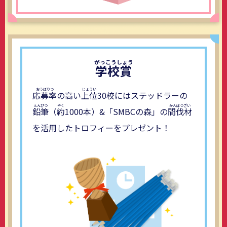
学校賞
応募率
の高い
上位
30校にはステッドラーの
鉛筆
（
約
1000本）&「SMBCの森」の
間伐材
を活用したトロフィーをプレゼント！