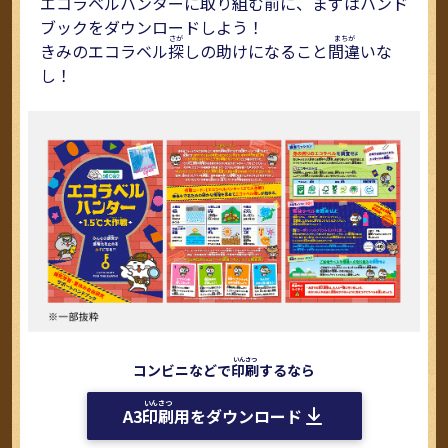
エコラベルハンターに取り組む前に、まずはハンド
コ
ブックをダウンロードしよう！
に
きみのエコラベル
探
しの助けになること
間違
いな
て
し！
す
コンビニなどで
印刷
するなら
を
A3
印刷
用をダウンロード