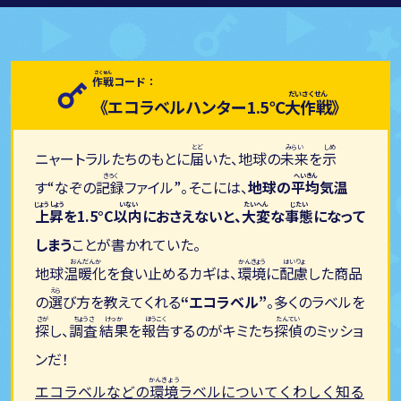
作戦
コード：
《エコラベルハンター
1.5℃
大作戦
》
ニャートラルたちのもとに
届
いた、地球の
未来
を
示
す“なぞの
記録
ファイル”。そこには、
地球の
平均
気温
上昇
を1.5°C
以内
におさえないと、
大変
な
事態
になって
しまう
ことが書かれていた。
地球
温暖化
を食い止めるカギは、
環境
に
配慮
した商品
の
選
び方を教えてくれる
“エコラベル”
。多くのラベルを
探
し、
調査
結果
を
報告
するのがキミたち
探偵
のミッショ
ンだ！
エコラベルなどの
環境
ラベルについてくわしく知る