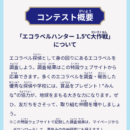
コンテスト
概要
「エコラベルハンター 1.5℃
大作戦
」
について
エコラベル
探偵
として身の回りにあるエコラベルを
調査
しよう。
調査
結果
はこの
特設
ウェブサイトから
応募
できます。多くのエコラベルを
調査
・
報告
した
優秀
な
探偵
や学校には、
賞品
をプレゼント！“みん
な”の
協力
が、地球をまもる大きな力になります。ぜ
ひ、友だちをさそって、取り組む
仲間
を
増
やしましょ
う。
この
特設
ウェブサイトで
記録
した
調査
結果
は、マイページから
ダウンロードして、夏休みの自由研究にも使えます！