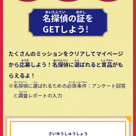
名探偵
の
証
を
GETしよう!
たくさんのミッションをクリアしてマイページ
から
応募
しよう！
名探偵
に
選
ばれると
賞品
がも
らえるよ！
名探偵
に
選
ばれるための
必須
条件
：アンケート回答
と
調査
レポートの入力