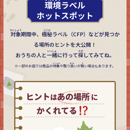
環境
ラベル
ホットスポット
対象
期間中、
極秘
ラベル（CFP）などが見つか
る場所のヒントを大公開！
おうちの人と
一緒
に行って
探
してみてね。
一部のお店では商品の
特集
や取り
扱
いが
無
い場合もあります。
ヒント
あの場所
は
に
かくれてる