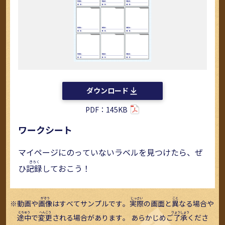
ダウンロード
PDF：145KB
ワークシート
マイページにのっていないラベルを見つけたら、ぜ
ひ
記録
しておこう！
動画や
画像
はすべてサンプルです。
実際
の画面と
異
なる場合や
途中
で
変更
される場合があります。 あらかじめご
了承
くださ