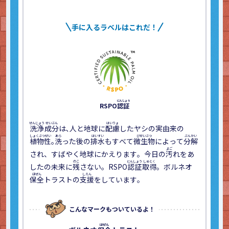
手に入るラベルはこれだ！
RSPO
認証
洗浄
成分
は､人と地球に
配慮
したヤシの実由来の
アスエ
植物性
｡
洗
った後の
排水
もすべて
微生物
によって
分解
ません
され、すばやく地球にかえります。今日の
汚
れをあ
のよい青
CO2
排出
したの未来に
残
さない。RSPO
認証
取得
。ボルネオ
20枚入
保全
トラストの
支援
をしています。
エネルギ
こちら
の
更
なる
こんなマークもついているよ！