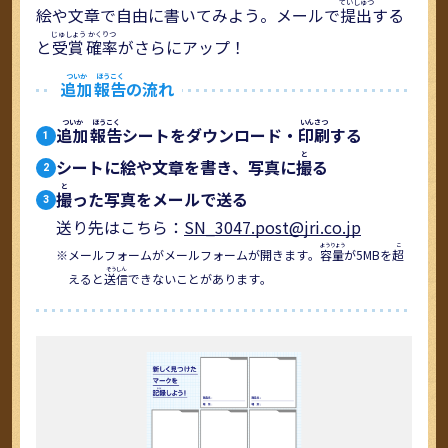
絵や文章で自由に書いてみよう。メールで
提出
する
と
受賞
確率
がさらにアップ！
追加
報告
の流れ
追加
報告
シートをダウンロード・
印刷
する
1
シートに絵や文章を書き、写真に
撮
る
2
撮
った写真をメールで送る
3
送り先はこちら：
SN_3047.post@jri.co.jp
メールフォームがメールフォームが開きます。
容量
が5MBを
超
えると
送信
できないことがあります。