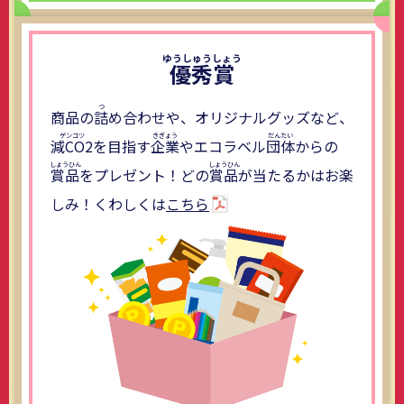
優秀賞
商品の
詰
め合わせや、オリジナルグッズなど、
減CO2
を目指す
企業
やエコラベル
団体
からの
賞品
をプレゼント！どの
賞品
が当たるかはお楽
しみ！くわしくは
こちら