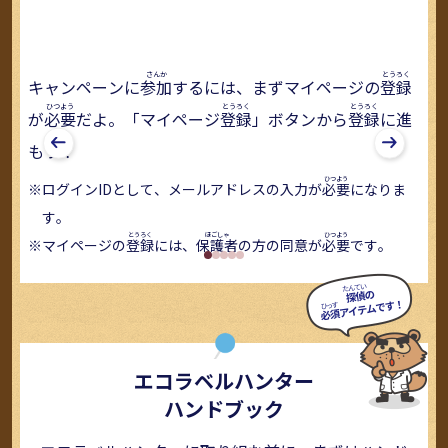
キャンペーンに
参加
するには、まずマイページの
登録
準
個
が
必要
だよ。「マイページ
登録
」ボタンから
登録
に進
探
もう！
ラ
ェ
録
す
ログインIDとして、メールアドレスの入力が
必要
になりま
す。
マイページの
登録
には、
保護者
の方の同意が
必要
です。
エコラベルハンター
ハンドブック