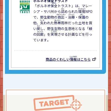
ボルネオ
保全
トラスト
「ボルネオ
保全
トラスト」は、マレー
シア・サバ州から
認
められた
環境
NPO
で、野生動物の
救出
・
治療
・
保護
の
他、
失
われた
熱帯
雨林だった土地を買
い
戻
し、野生生物の生息地となる「緑
の
回廊
」を
実現
させる計画などを行っ
ています。
商品のくわしい
情報
はこちら