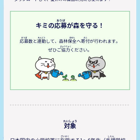
キミの
応募
が森を守る！
応募
数と
連動
して、森林
保全
へ
寄付
が行われます。
ぜひご
協力
ください。
対象