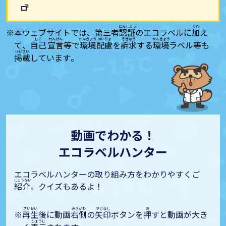
本ウェブサイトでは、第三者
認証
のエコラベルに
加
え
て、
自己
宣言
等で
環境
配慮
を
訴求
する
環境
ラベル等も
掲載
しています。
動画でわかる！
エコラベルハンター
エコラベルハンターの取り組み方をわかりやすくご
紹介
。クイズもあるよ！
再生
後に動画
右側
の
矢印
ボタンを
押
すと動画が大き