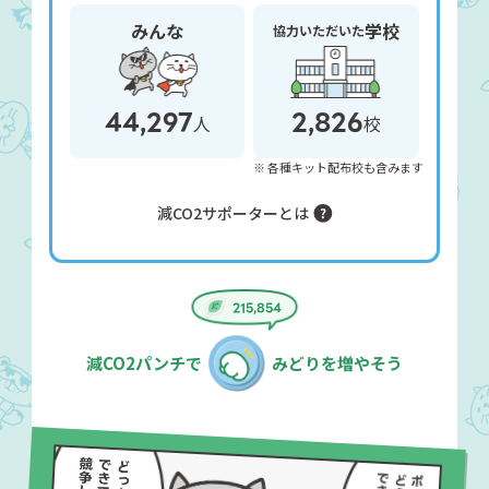
みんな
学校
協力いただいた
44,297
2,826
人
校
各種キット配布校も含みます
減CO2サポーターとは
215,854
減CO2パンチで
みどりを増やそう