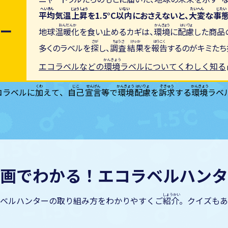
平均
気温
上昇
を1.5°C
以内
におさえないと、
大変
な
事
ー
地球
温暖化
を食い止めるカギは、
環境
に
配慮
した商品
多くのラベルを
探
し、
調査
結果
を
報告
するのがキミたち
エコラベルなどの
環境
ラベルについてくわしく知る
コラベルに
加
えて、
自己
宣言
等で
環境
配慮
を
訴求
する
環境
ラベ
画でわかる！
エコラベルハンタ
ベルハンターの取り組み方をわかりやすくご
紹介
。クイズもあ