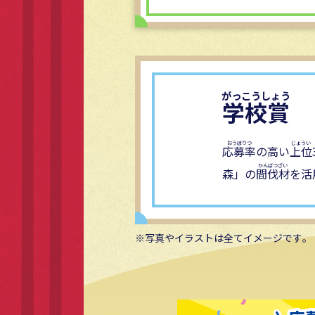
学校賞
応募率
の高い
上位
森」の
間伐材
を活
写真やイラストは全てイメージです。