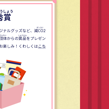
秀賞
ジナルグッズなど、
減CO2
団体
からの
賞品
をプレゼン
お楽しみ！くわしくは
こち