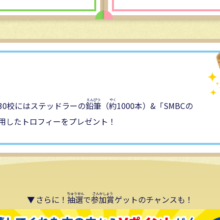
30校にはステッドラーの
鉛筆
（
約
1000本）&「SMBCの
用したトロフィーをプレゼント！
さらに！
抽選
で
参加賞
ゲットのチャンスも！