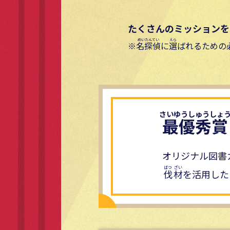
たくさんのミッションを
名探偵
に
選
ばれるための
最優秀賞
オリジナル図書カ
伐
材
を活用した