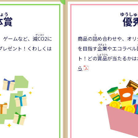
体賞
優
、ゲームなど、
減CO2
に
商品の
詰
め合わせや、オリ
プレゼント！くわしくは
を目指す
企業
やエコラベル
ト！どの
賞品
が当たるかは
ら