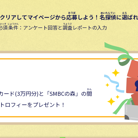
クリアしてマイページから
応募
しよう！
名探偵
に
選
ば
必須
条件
：アンケート回答と
調査
レポートの入力
ード(3万円分)と「SMBCの森」の
間
トロフィーをプレゼント！