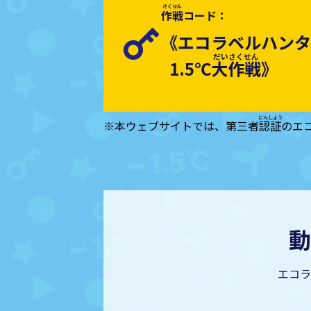
作戦
コード：
《エコラベルハンタ
1.5℃
大作戦
》
本ウェブサイトでは、第三者
認証
のエ
動
エコラ