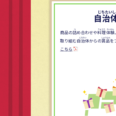
自治
商品の
詰
め合わせや
料理
体験
取り組む
自治体
からの
賞品
を
こちら