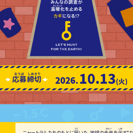
10.13
応募
締切
2026.
(火)
ニャートラルたちのもとに
届
いた、地球の
未来
を
示
す“