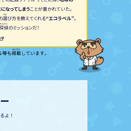
態
になってしまう
ことが書かれていた。
の
選
び方を教えてくれる
“エコラベル”
。
探偵
のミッションだ！
ル等も
掲載
しています。
ー
るよ！