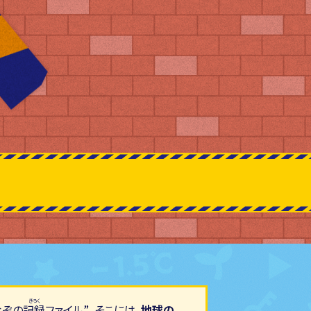
なぞの
記録
ファイル”。そこには、
地球の