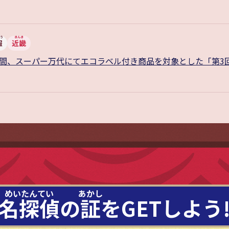
報
近畿
の間、スーパー万代にてエコラベル付き商品を対象とした「第3
名探偵
の
証
を
GETしよう